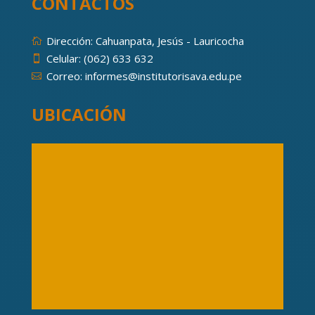
CONTACTOS
Dirección: Cahuanpata, Jesús - Lauricocha

Celular: (062) 633 632

Correo: informes@institutorisava.edu.pe

UBICACIÓN