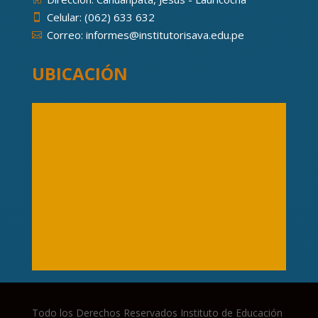
Celular: (062) 633 632

Correo: informes@institutorisava.edu.pe

UBICACIÓN
Todo los Derechos Reservados Instituto de Educación