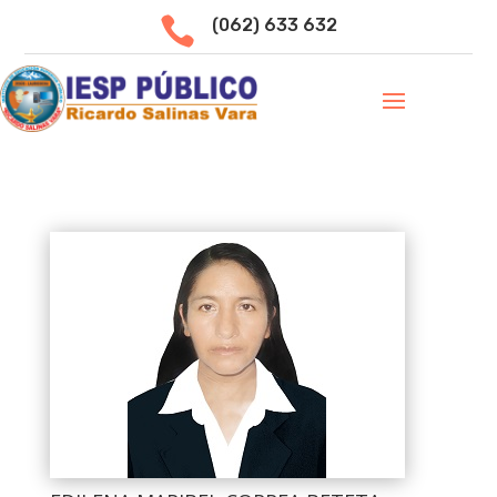

(062) 633 632